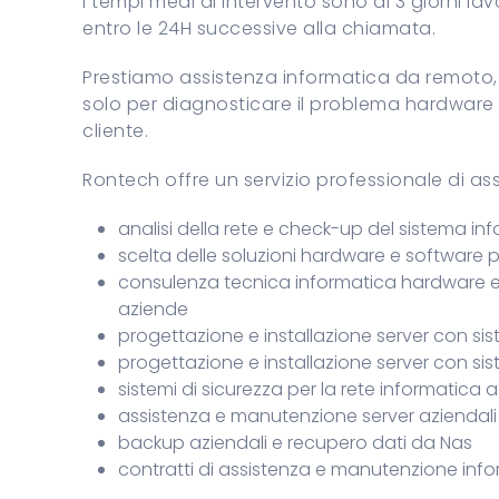
I tempi medi di intervento sono di 3 giorni la
entro le 24H successive alla chiamata.
Prestiamo assistenza informatica da remoto,
solo per diagnosticare il problema hardware e
cliente.
Rontech offre un servizio professionale di as
analisi della rete e check-up del sistema in
scelta delle soluzioni hardware e software 
consulenza tecnica informatica hardware e 
aziende
progettazione e installazione server con si
progettazione e installazione server con si
sistemi di sicurezza per la rete informatica 
assistenza e manutenzione server aziendali
backup aziendali e recupero dati da Nas
contratti di assistenza e manutenzione inf