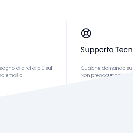
Supporto Tecn
ogno di dirci di più sul
Qualche domanda su c
a email a
Non preoccuparti, il n
Invia una mail a:
info@