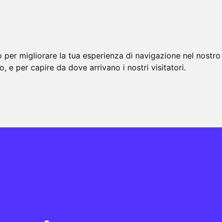
Imprese
Privati
Progetti
Contattaci
 per migliorare la tua esperienza di navigazione nel nostro 
to, e per capire da dove arrivano i nostri visitatori.