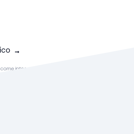
ico
ome integrare il tuo prodotto?
ostro team di RonTech è prontə per te
rontech.xyz