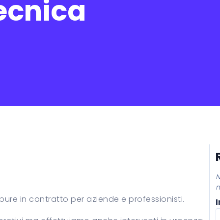
ecnica
N
n
re in contratto per aziende e professionisti.
I