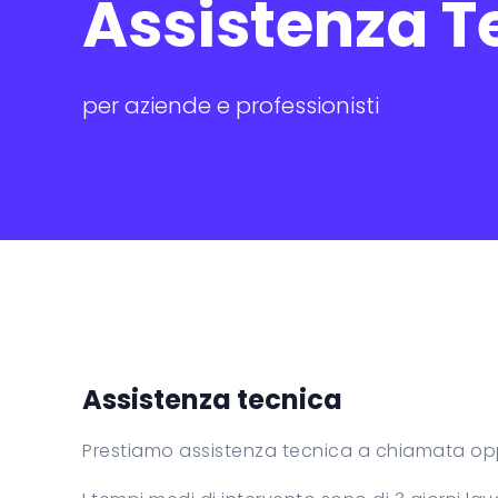
Assistenza T
RonTrack
per aziende e professionisti
Assistenza tecnica
Prestiamo assistenza tecnica a chiamata oppu