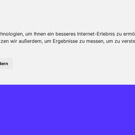
Unternehmen
Privatkunden
Projekte
Ko
nologien, um Ihnen ein besseres Internet-Erlebnis zu ermö
utzen wir außerdem, um Ergebnisse zu messen, um zu ver
dern