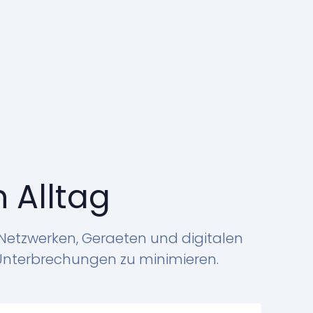
nTech-Team steht bereit
ail an:
info@rontech.xyz
n Alltag
Netzwerken, Geraeten und digitalen
d Unterbrechungen zu minimieren.