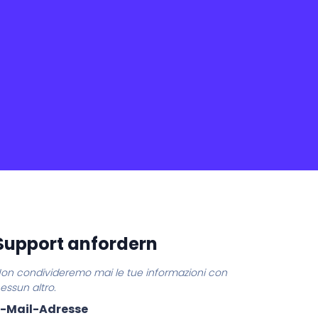
Support anfordern
on condivideremo mai le tue informazioni con
essun altro.
E-Mail-Adresse