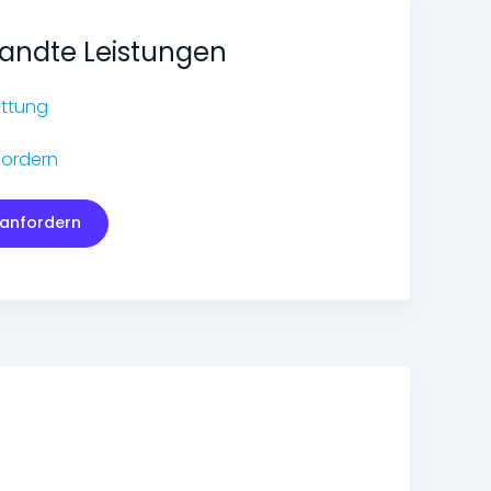
andte Leistungen
ttung
fordern
 anfordern