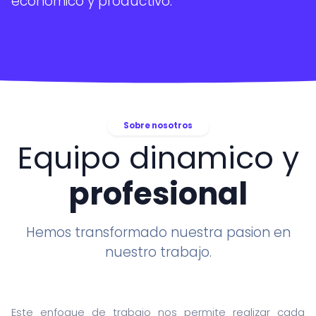
economico y productivo.
Asistencia informatica
Recuperacion de datos
Cursos
ITALIANO
Sobre nosotros
Equipo dinamico y
ENGLISH
ESPANOL
profesional
FRANCAIS
DEUTSCH
Hemos transformado nuestra pasion en
nuestro trabajo.
Este enfoque de trabajo nos permite realizar cada