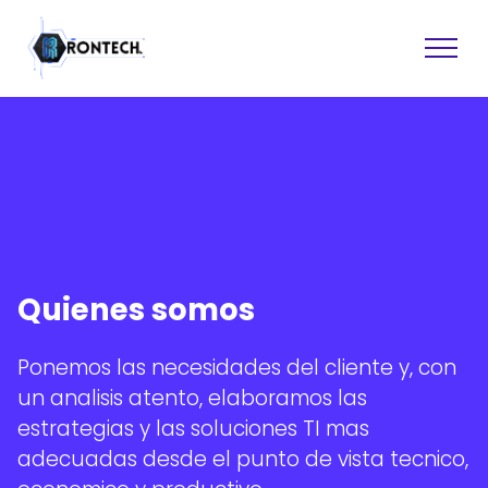
Sitios web
Software
Quienes somos
Asistencia tecnica
Recuperacion de datos
Diseno grafico
Ponemos las necesidades del cliente y, con
Consultoria
un analisis atento, elaboramos las
Formacion
estrategias y las soluciones TI mas
adecuadas desde el punto de vista tecnico,