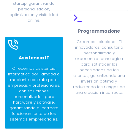
startup, garantizando
personalizacion,
optimizacion y visibilidad
online.
Programmazione
Creamos soluciones TI
innovadoras, consultoria
personalizada y
Asistencia IT
experiencia tecnologica
para satisfacer las
Ofrecemos asistencia
necesidades de los
informatica por llamada o
clientes, garantizando una
mediante contrato para
inversion optima y
empresas y profesionales,
reduciendo los riesgos de
con soluciones
una eleccion incorrecta.
personalizadas para
hardware y software,
garantizando el correcto
funcionamiento de los
sistemas empresariales.