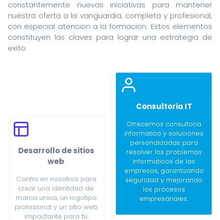
constantemente nuevas iniciativas para mantener
nuestra oferta a la vanguardia, completa y profesional,
con especial atencion a la formacion. Estos elementos
constituyen las claves para lograr una estrategia de
exito.
Consultoria IT
Ofrecemos consultoria
informatica y soluciones
personalizadas para
Desarrollo de sitios
resolver los problemas
web
informaticos de las
empresas, garantizando
Confia en nosotros para
seguridad y mejorando
crear una identidad de
los procesos
marca unica, un logotipo
empresariales.
profesional y un sitio web
impactante para tu