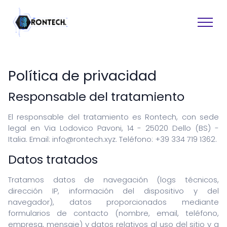
Política de privacidad
Responsable del tratamiento
Sitios web
El responsable del tratamiento es Rontech, con sede
legal en Via Lodovico Pavoni, 14 - 25020 Dello (BS) -
Software
Italia. Email: info@rontech.xyz. Teléfono: +39 334 719 1362.
Asistencia tecnica
Recuperacion de datos
Datos tratados
Diseno grafico
Tratamos datos de navegación (logs técnicos,
Consultoria
dirección IP, información del dispositivo y del
Formacion
navegador), datos proporcionados mediante
formularios de contacto (nombre, email, teléfono,
empresa, mensaje) y datos relativos al uso del sitio y a