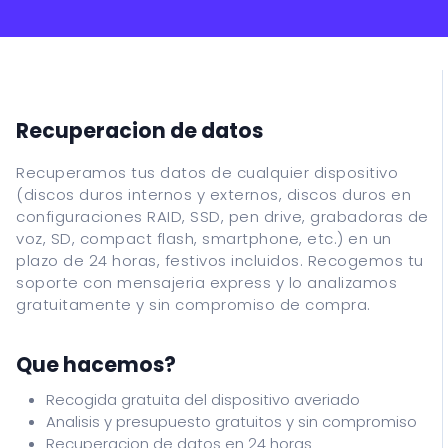
Asistencia informatica
Recuperacion de datos
Cursos
Recuperacion de datos
ITALIANO
Recuperamos tus datos de cualquier dispositivo
(discos duros internos y externos, discos duros en
ENGLISH
configuraciones RAID, SSD, pen drive, grabadoras de
ESPANOL
voz, SD, compact flash, smartphone, etc.) en un
plazo de 24 horas, festivos incluidos. Recogemos tu
FRANCAIS
soporte con mensajeria express y lo analizamos
DEUTSCH
gratuitamente y sin compromiso de compra.
Que hacemos?
Recogida gratuita del dispositivo averiado
Analisis y presupuesto gratuitos y sin compromiso
Recuperacion de datos en 24 horas