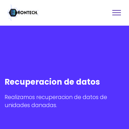
Sitios web
Software
Recuperacion de datos
Asistencia tecnica
Recuperacion de datos
Diseno grafico
Realizamos recuperacion de datos de
Consultoria
unidades danadas.
Formacion