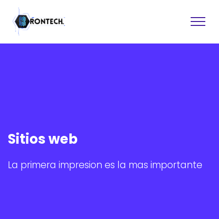
Sitios web
Software
Sitios web
Asistencia tecnica
Recuperacion de datos
Diseno grafico
La primera impresion es la mas importante
Consultoria
Formacion