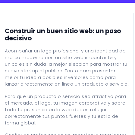
Asistencia informatica
Recuperacion de datos
Cursos
Construir un buen sitio web: un paso
decisivo
ITALIANO
Acompañar un logo profesional y una identidad de
marca moderna con un sitio web impactante y
ENGLISH
unico es sin duda la mejor eleccion para mostrar tu
nueva startup al publico. Tanto para presentar
ESPANOL
mejor tu idea a posibles inversores como para
FRANCAIS
lanzar directamente en linea un producto o servicio.
DEUTSCH
Para que un producto o servicio sea atractivo para
el mercado, el logo, tu imagen corporativa y sobre
todo tu presencia en la web deben reflejar
correctamente tus puntos fuertes y tu estilo de
forma global.
Confiar en profesionales es importante para lograr