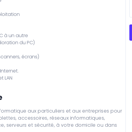
e
loitation
C à un autre
lioration du PC)
 scanners, écrans)
Internet.
et LAN
e
ormatique aux particuliers et aux entreprises pour
blettes, accessoires, réseaux informatiques,
, serveurs et sécurité, à votre domicile ou dans