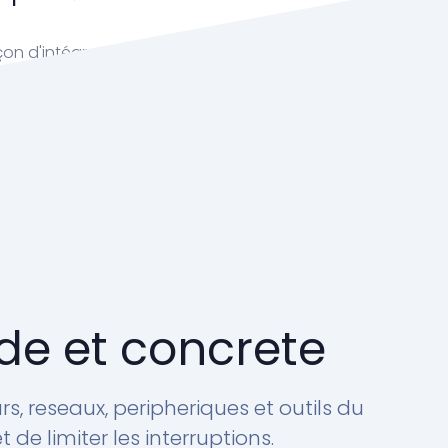
on d'intégrer votre produit ?
, notre équipe RonTech est prête pour vous
info@rontech.xyz
de et concrete
s, reseaux, peripheriques et outils du
de limiter les interruptions.