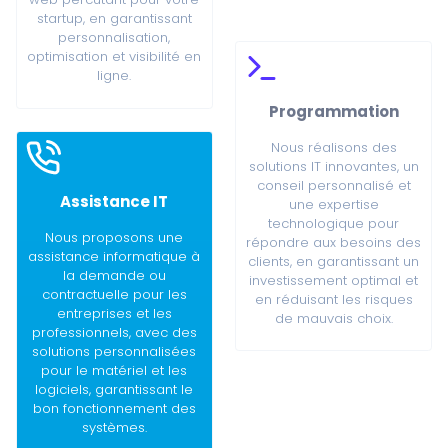
startup, en garantissant
personnalisation,
optimisation et visibilité en
ligne.
Programmation
Nous réalisons des
solutions IT innovantes, un
conseil personnalisé et
Assistance IT
une expertise
technologique pour
Nous proposons une
répondre aux besoins des
assistance informatique à
clients, en garantissant un
la demande ou
investissement optimal et
contractuelle pour les
en réduisant les risques
entreprises et les
de mauvais choix.
professionnels, avec des
solutions personnalisées
pour le matériel et les
logiciels, garantissant le
bon fonctionnement des
systèmes.