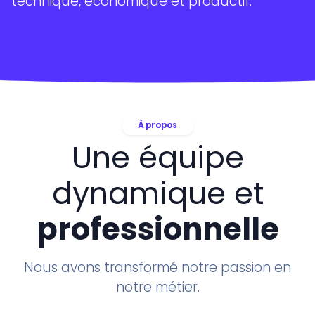
technique, économique et productif.
Assistance informatique
Récupération de données
Cours
ITALIANO
À propos
Une équipe
ENGLISH
ESPAGNOL
dynamique et
FRANÇAIS
DEUTSCH
professionnelle
Nous avons transformé notre passion en
notre métier.