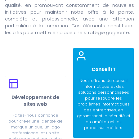
qualité, en promouvant constamment de nouvelles
initiatives pour maintenir notre offre à la pointe,
complète et professionnelle, avec une attention
particulière à la formation. Ces éléments constituent
les clés pour mettre en place une stratégie gagnante.
Conseil IT
Nous offrons du conseil
informatique et des
solutions personnalisées
Développement de
pour résoudre les
sites web
problèmes informatiques
des entreprises, en
Faites-nous confiance
garantissant la sécurité et
pour créer une identité de
en améliorant les
marque unique, un logo
processus métiers.
professionnel et un site
web percutant pour votre