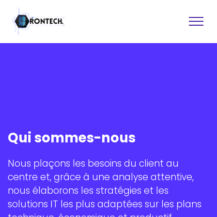
Sites web
Logiciel
Qui sommes-nous
Assistance technique
Récupération de données
Graphisme
Nous plaçons les besoins du client au
Conseil
centre et, grâce à une analyse attentive,
Formation
nous élaborons les stratégies et les
solutions IT les plus adaptées sur les plans