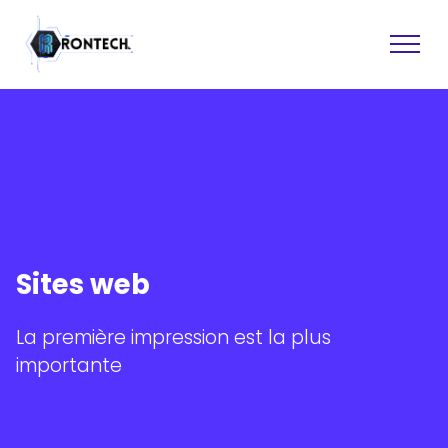
Sites web
Logiciel
Sites web
Assistance technique
Récupération de données
Graphisme
La première impression est la plus
Conseil
importante
Formation