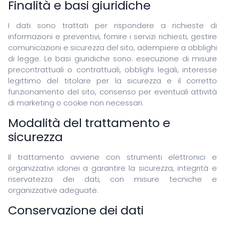
Assistenza Informatica
Finalità e basi giuridiche
Recupero Dati
Corsi
I dati sono trattati per rispondere a richieste di
informazioni e preventivi, fornire i servizi richiesti, gestire
comunicazioni e sicurezza del sito, adempiere a obblighi
di legge. Le basi giuridiche sono: esecuzione di misure
precontrattuali o contrattuali, obblighi legali, interesse
ITALIANO
legittimo del titolare per la sicurezza e il corretto
funzionamento del sito, consenso per eventuali attività
ENGLISH
di marketing o cookie non necessari.
ESPANOL
FRANCAIS
Modalità del trattamento e
DEUTSCH
sicurezza
Il trattamento avviene con strumenti elettronici e
organizzativi idonei a garantire la sicurezza, integrità e
riservatezza dei dati, con misure tecniche e
organizzative adeguate.
Conservazione dei dati