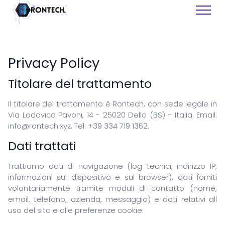
Privacy Policy
Titolare del trattamento
Siti Web
Il titolare del trattamento è Rontech, con sede legale in
Via Lodovico Pavoni, 14 - 25020 Dello (BS) - Italia. Email:
Software
info@rontech.xyz. Tel: +39 334 719 1362.
Assistenza Tecnica
Recupero Dati
Dati trattati
Grafiche
Trattiamo dati di navigazione (log tecnici, indirizzo IP,
Consulenza
informazioni sul dispositivo e sul browser), dati forniti
Formazione
volontariamente tramite moduli di contatto (nome,
email, telefono, azienda, messaggio) e dati relativi all
uso del sito e alle preferenze cookie.