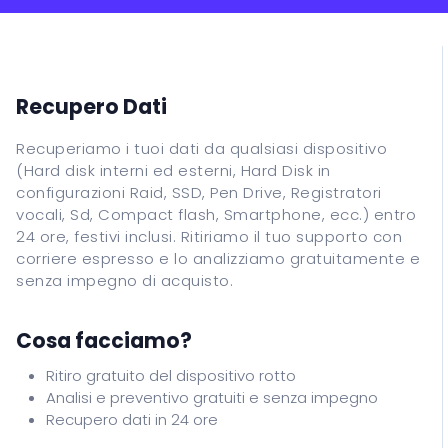
Assistenza Informatica
Recupero Dati
Corsi
Recupero Dati
ITALIANO
Recuperiamo i tuoi dati da qualsiasi dispositivo
(Hard disk interni ed esterni, Hard Disk in
ENGLISH
configurazioni Raid, SSD, Pen Drive, Registratori
ESPANOL
vocali, Sd, Compact flash, Smartphone, ecc.) entro
24 ore, festivi inclusi. Ritiriamo il tuo supporto con
FRANCAIS
corriere espresso e lo analizziamo gratuitamente e
DEUTSCH
senza impegno di acquisto.
Cosa facciamo?
Ritiro gratuito del dispositivo rotto
Analisi e preventivo gratuiti e senza impegno
Recupero dati in 24 ore