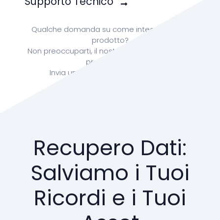
Supporto Tecnico
Qualche domanda su come integrare il tuo
prodotto?
Non preoccuparti, il nostro team di RonTech è
prontə per te
Invia una mail a:
info@rontech.xyz
Recupero Dati:
Salviamo i Tuoi
Ricordi e i Tuoi