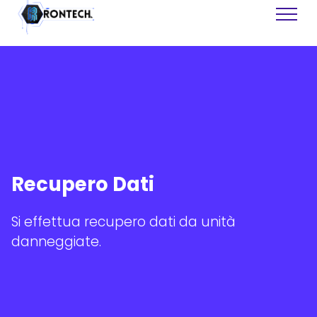
Siti Web
Software
Recupero Dati
Assistenza Tecnica
Recupero Dati
Grafiche
Si effettua recupero dati da unità
Consulenza
danneggiate.
Formazione